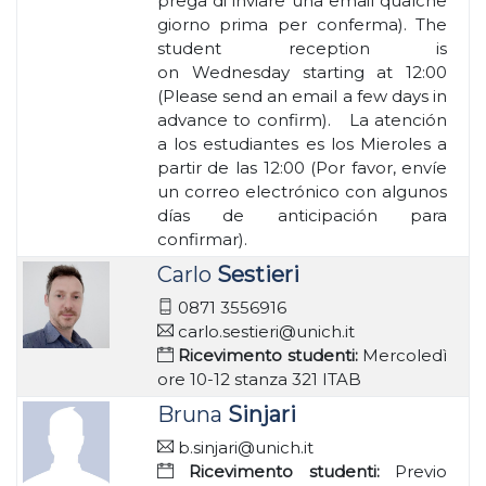
prega di inviare una email qualche
giorno prima per conferma). The
student reception is
on Wednesday starting at 12:00
(Please send an email a few days in
advance to confirm). La atención
a los estudiantes es los Mieroles a
partir de las 12:00 (Por favor, envíe
un correo electrónico con algunos
días de anticipación para
confirmar).
Carlo
Sestieri
0871 3556916
carlo.sestieri@unich.it
Ricevimento studenti:
Mercoledì
ore 10-12 stanza 321 ITAB
Bruna
Sinjari
b.sinjari@unich.it
Ricevimento studenti:
Previo