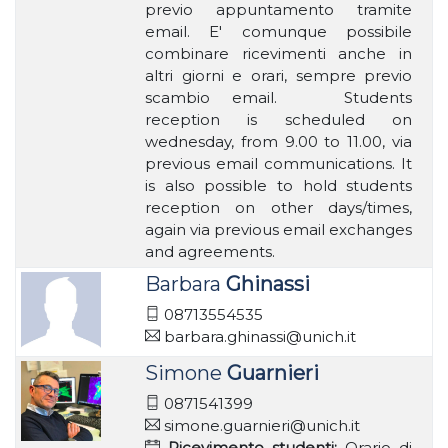
previo appuntamento tramite
email. E' comunque possibile
combinare ricevimenti anche in
altri giorni e orari, sempre previo
scambio email. Students
reception is scheduled on
wednesday, from 9.00 to 11.00, via
previous email communications. It
is also possible to hold students
reception on other days/times,
again via previous email exchanges
and agreements.
Barbara
Ghinassi
08713554535
barbara.ghinassi@unich.it
Simone
Guarnieri
0871541399
simone.guarnieri@unich.it
Ricevimento studenti:
Orario di