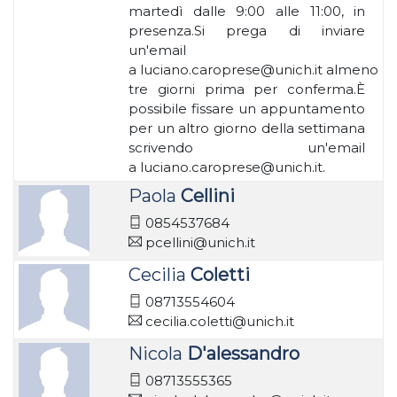
martedì dalle 9:00 alle 11:00, in
presenza.Si prega di inviare
un'email
a luciano.caroprese@unich.it almeno
tre giorni prima per conferma.È
possibile fissare un appuntamento
per un altro giorno della settimana
scrivendo un'email
a luciano.caroprese@unich.it.
Paola
Cellini
0854537684
pcellini@unich.it
Cecilia
Coletti
08713554604
cecilia.coletti@unich.it
Nicola
D'alessandro
08713555365