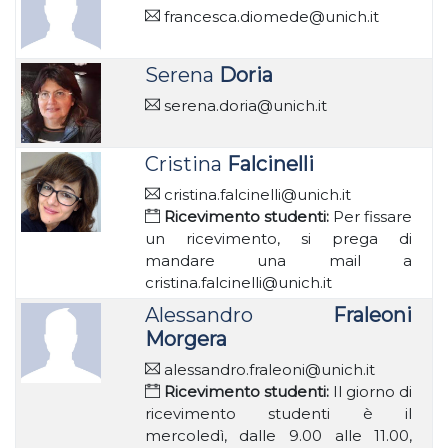
francesca.diomede@unich.it
Serena
Doria
serena.doria@unich.it
Cristina
Falcinelli
cristina.falcinelli@unich.it
Ricevimento studenti:
Per fissare
un ricevimento, si prega di
mandare una mail a
cristina.falcinelli@unich.it
Alessandro
Fraleoni
Morgera
alessandro.fraleoni@unich.it
Ricevimento studenti:
Il giorno di
ricevimento studenti è il
mercoledì, dalle 9.00 alle 11.00,