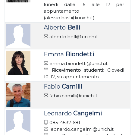
lunedì dalle 15 alle 17 per
appuntamento
(alessio.basti@unich.it).
Alberto
Belli
alberto.belli@unich.it
Emma
Biondetti
emma.biondetti@unich.it
Ricevimento studenti:
Giovedì
10-12, su appuntamento
Fabio
Camilli
fabio.camilli@unich.it
Leonardo
Cangelmi
085-4537-681
leonardo.cangelmi@unich.it