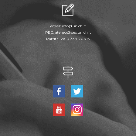
email:
info@unich.it
PEC:
ateneo@pec.unich.it
Partita IVA 01335970693