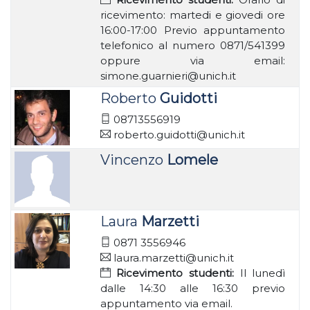
ricevimento: martedi e giovedi ore
16:00-17:00 Previo appuntamento
telefonico al numero 0871/541399
oppure via email:
simone.guarnieri@unich.it
Roberto
Guidotti
08713556919
roberto.guidotti@unich.it
Vincenzo
Lomele
Laura
Marzetti
0871 3556946
laura.marzetti@unich.it
Ricevimento studenti:
Il lunedì
dalle 14:30 alle 16:30 previo
appuntamento via email.