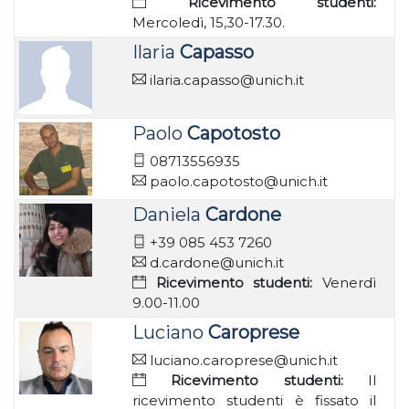
Ricevimento studenti:
Mercoledì, 15,30-17.30.
Ilaria
Capasso
ilaria.capasso@unich.it
Paolo
Capotosto
08713556935
paolo.capotosto@unich.it
Daniela
Cardone
+39 085 453 7260
d.cardone@unich.it
Ricevimento studenti:
Venerdì
9.00-11.00
Luciano
Caroprese
luciano.caroprese@unich.it
Ricevimento studenti:
Il
ricevimento studenti è fissato il