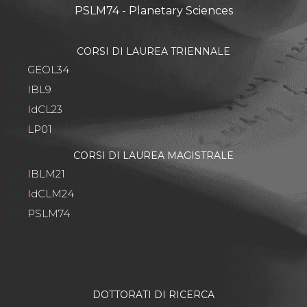
PSLM74 - Planetary Sciences
CORSI DI LAUREA TRIENNALE
GEOL34
IBL9
IdCL23
LP01
CORSI DI LAUREA MAGISTRALE
IBLM21
IdCLM24
PSLM74
DOTTORATI DI RICERCA