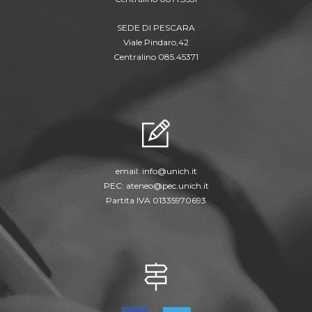
SEDE DI PESCARA
Viale Pindaro,42
Centralino 085.45371
email:
info@unich.it
PEC:
ateneo@pec.unich.it
Partita IVA 01335970693