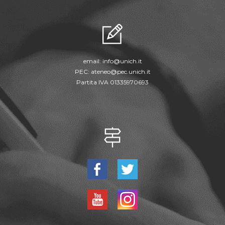
email:
info@unich.it
PEC:
ateneo@pec.unich.it
Partita IVA 01335970693