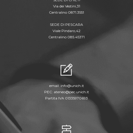
Via dei Vestini,31
Centralino 0871.3551
SEDE DI PESCARA
Viale Pindaro,42
Centralino 085.45371
email:
info@unich.it
PEC:
ateneo@pec.unich.it
Partita IVA 01335970693