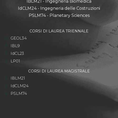
IBLM21 - Ingegneria Biomedica
IdCLM24 - Ingegneria delle Costruzioni
PSLM74 - Planetary Sciences
CORSI DI LAUREA TRIENNALE
GEOL34
IBL9
IdCL23
LP01
CORSI DI LAUREA MAGISTRALE
IBLM21
IdCLM24
PSLM74