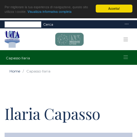
Per migliorare la tua esperienza di navigazione, questo sito
Accetta!
utilizza i cookie.
Visualizza informativa completa
Cerca
Capasso Ilaria
Home
Capasso Ilaria
Ilaria Capasso