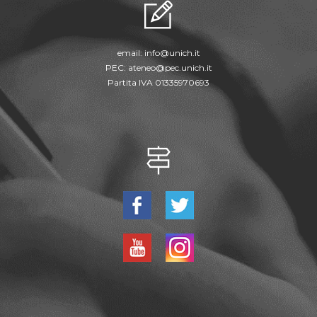
email:
info@unich.it
PEC:
ateneo@pec.unich.it
Partita IVA 01335970693