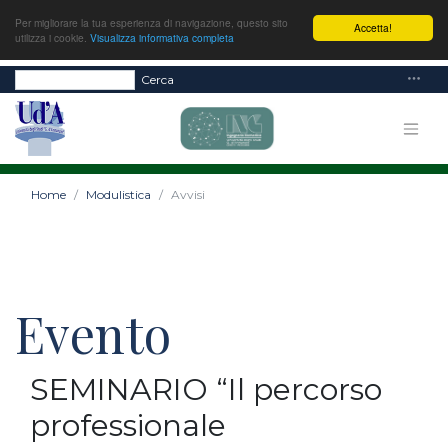
Per migliorare la tua esperienza di navigazione, questo sito
Accetta!
utilizza i cookie.
Visualizza informativa completa
Cerca
Home
Modulistica
Avvisi
Evento
SEMINARIO “Il percorso
professionale