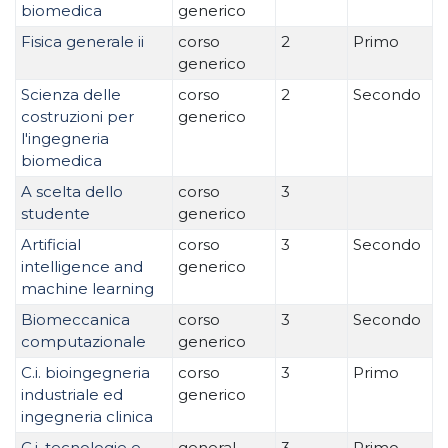
biomedica
generico
Fisica generale ii
corso
2
Primo
generico
Scienza delle
corso
2
Secondo
costruzioni per
generico
l'ingegneria
biomedica
A scelta dello
corso
3
studente
generico
Artificial
corso
3
Secondo
intelligence and
generico
machine learning
Biomeccanica
corso
3
Secondo
computazionale
generico
C.i. bioingegneria
corso
3
Primo
industriale ed
generico
ingegneria clinica
C.i. tecnologie e
general
3
Primo