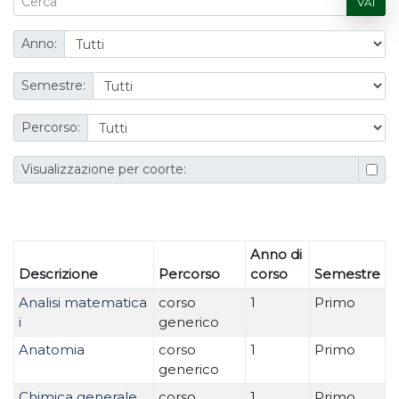
VAI
Anno:
Semestre:
Percorso:
Visualizzazione per coorte:
Anno di
Descrizione
Percorso
corso
Semestre
Analisi matematica
corso
1
Primo
i
generico
Anatomia
corso
1
Primo
generico
Chimica generale
corso
1
Primo