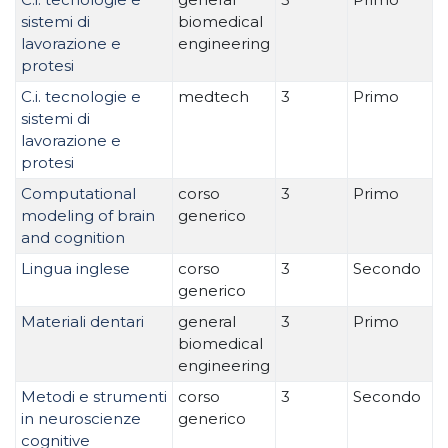
sistemi di
biomedical
lavorazione e
engineering
protesi
C.i. tecnologie e
medtech
3
Primo
sistemi di
lavorazione e
protesi
Computational
corso
3
Primo
modeling of brain
generico
and cognition
Lingua inglese
corso
3
Secondo
generico
Materiali dentari
general
3
Primo
biomedical
engineering
Metodi e strumenti
corso
3
Secondo
in neuroscienze
generico
cognitive