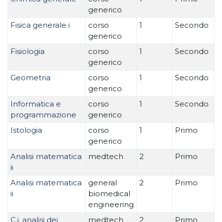
generico
Fisica generale i
corso
1
Secondo
generico
Fisiologia
corso
1
Secondo
generico
Geometria
corso
1
Secondo
generico
Informatica e
corso
1
Secondo
programmazione
generico
Istologia
corso
1
Primo
generico
Analisi matematica
medtech
2
Primo
ii
Analisi matematica
general
2
Primo
ii
biomedical
engineering
C.i. analisi dei
medtech
2
Primo