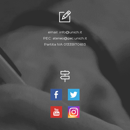
email:
info@unich.it
PEC:
ateneo@pec.unich.it
Partita IVA 01335970693