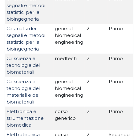
segnali e metodi
statistici per la
bioingegneria
C.i. analisi dei
general
2
Primo
segnali e metodi
biomedical
statistici per la
engineering
bioingegneria
C.i. scienza e
medtech
2
Primo
tecnologia dei
biomateriali
C.i. scienza e
general
2
Primo
tecnologia dei
biomedical
materiali e dei
engineering
biomateriali
Elettronica e
corso
2
Primo
strumentazione
generico
biomedica
Elettrotecnica
corso
2
Secondo