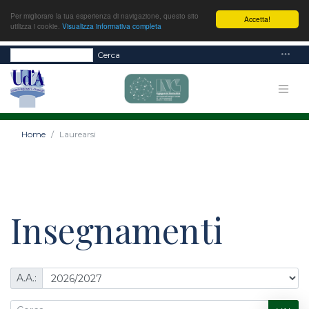
Per migliorare la tua esperienza di navigazione, questo sito
Accetta!
utilizza i cookie.
Visualizza informativa completa
Cerca
Home
Laurearsi
Insegnamenti
A.A.: