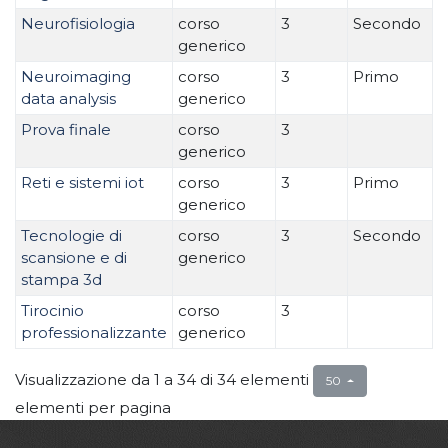
Neurofisiologia
corso
3
Secondo
generico
Neuroimaging
corso
3
Primo
data analysis
generico
Prova finale
corso
3
generico
Reti e sistemi iot
corso
3
Primo
generico
Tecnologie di
corso
3
Secondo
scansione e di
generico
stampa 3d
Tirocinio
corso
3
professionalizzante
generico
Visualizzazione da 1 a 34 di 34 elementi
50
elementi per pagina